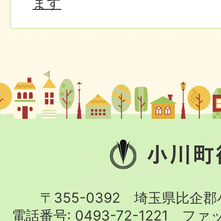
ます
小
川
町
〒355-0392 埼玉県比企
役
電話番号:
0493-72-1221
ファ