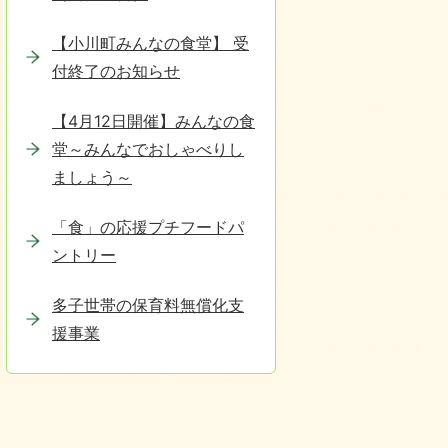
【小川町みんなの食堂】 受
付終了のお知らせ
【4月12日開催】みんなの食
堂～みんなでおしゃべりし
ましょう～
「食」の応援プチフードパ
ントリー
多子世帯の保育料無償化支
援事業