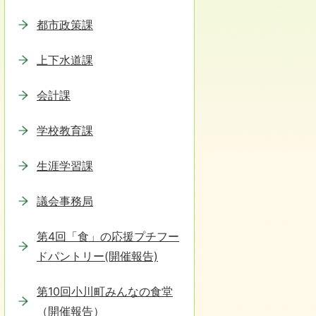
都市政策課
上下水道課
会計課
学校教育課
生涯学習課
議会事務局
第4回「食」の応援プチフー
ドパントリー(開催報告)
第10回小川町みんなの食堂
（開催報告）