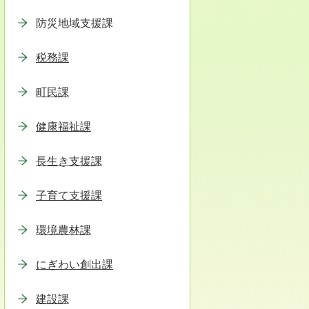
防災地域支援課
税務課
町民課
健康福祉課
長生き支援課
子育て支援課
環境農林課
にぎわい創出課
建設課