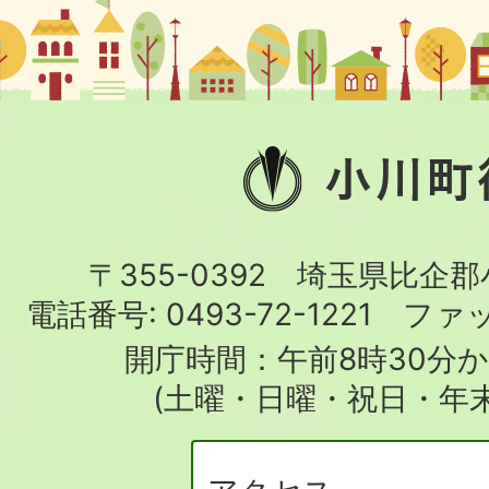
小
川
町
〒355-0392 埼玉県比企
役
電話番号:
0493-72-1221
ファ
場
開庁時間：午前8時30分か
(土曜・日曜・祝日・年