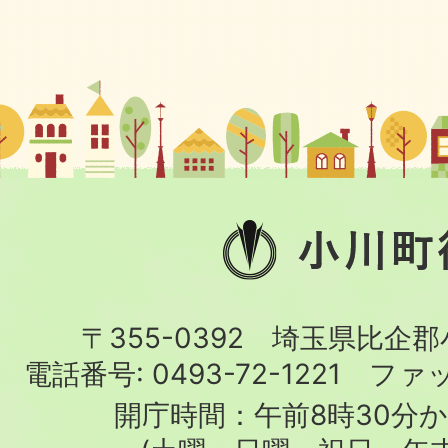
小
川
町
〒355-0392 埼玉県比企
役
電話番号:
0493-72-1221
ファ
場
開庁時間：午前8時30分か