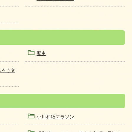
歴史
もろう文
小川和紙マラソン