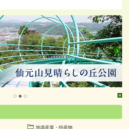
次
停
1
2
3
地場産業・特産物