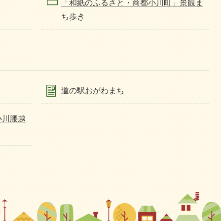
「和紙のふるさと・商都小川町」景観ま
ち歩き
道の駅おがわまち
小川腰越