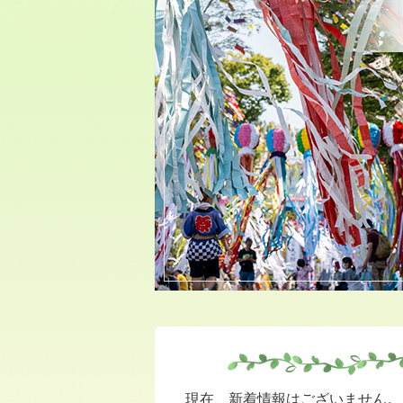
観
光
サ
イ
ト
現在、新着情報はございません。