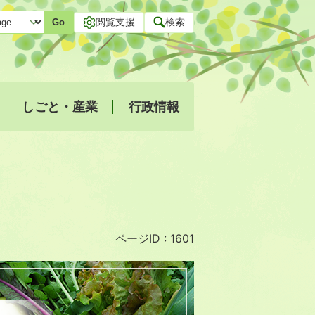
閲覧支援
検索
Go
しごと・産業
行政情報
ページID :
1601