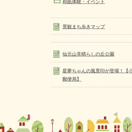
和紙体験・イベント
景観まち歩きマップ
仙元山見晴らしの丘公園
星夢ちゃんの風景印が登場！【
郵便局】