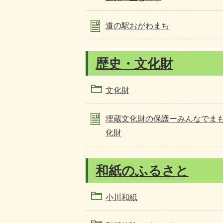
道の駅おがわまち
歴史・文化財
文化財
埋蔵文化財の保護ーみんなでま
化財
和紙のふるさと
小川和紙