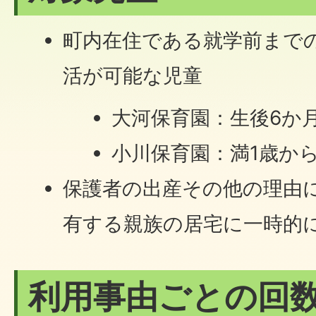
町内在住である就学前まで
活が可能な児童
大河保育園：生後6か
小川保育園：満1歳か
保護者の出産その他の理由
有する親族の居宅に一時的
利用事由ごとの回