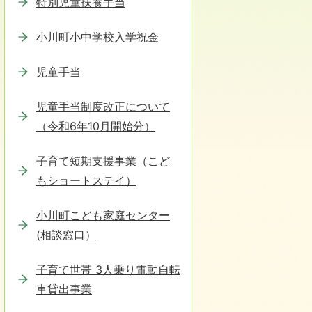
特別児童扶養手当
小川町小中学校入学祝金
児童手当
児童手当制度改正について
（令和6年10月開始分）
子育て短期支援事業（こど
もショートステイ）
小川町こども家庭センター
(相談窓口）
子育て世帯 3人乗り電動自転
車貸出事業