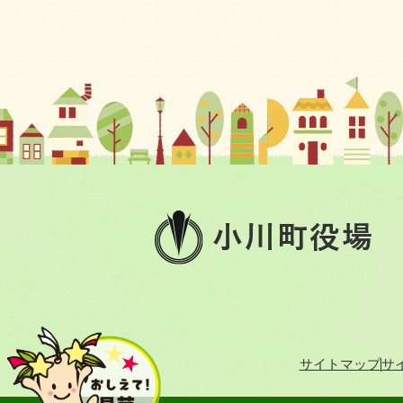
小
川
町
役
場
サイトマップ
サ