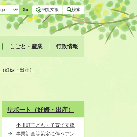
閲覧支援
検索
Go
しごと・産業
行政情報
（妊娠・出産）
サポート（妊娠・出産）
小川町子ども・子育て支援
事業計画等策定に伴うアン