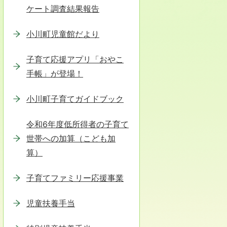
ケート調査結果報告
小川町児童館だより
子育て応援アプリ「おやこ
手帳」が登場！
小川町子育てガイドブック
令和6年度低所得者の子育て
世帯への加算（こども加
算）
子育てファミリー応援事業
児童扶養手当