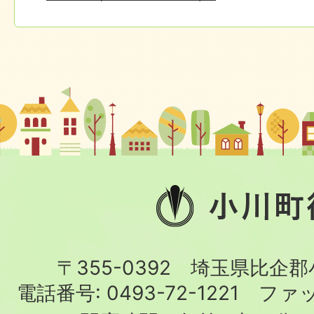
小
川
町
〒355-0392 埼玉県比企
役
電話番号:
0493-72-1221
ファ
場