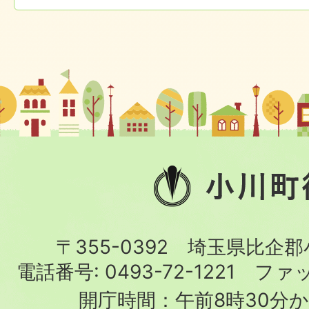
小
川
町
〒355-0392 埼玉県比企
役
電話番号:
0493-72-1221
ファ
場
開庁時間：午前8時30分か