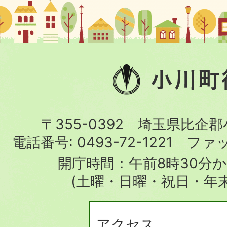
小
川
町
〒355-0392 埼玉県比企
役
電話番号:
0493-72-1221
ファ
場
開庁時間：午前8時30分か
(土曜・日曜・祝日・年
アクセス