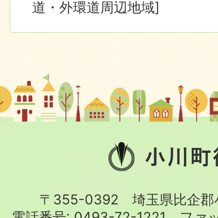
道・外環道周辺地域]
小
川
町
〒355-0392 埼玉県比企
役
電話番号:
0493-72-1221
ファ