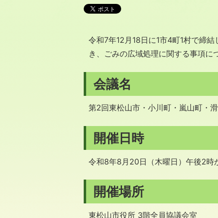
令和7年12月18日に1市4町1村で
き、ごみの広域処理に関する事項に
会議名
第2回東松山市・小川町・嵐山町・
開催日時
令和8年8月20日（木曜日）午後2時
開催場所
東松山市役所 3階全員協議会室