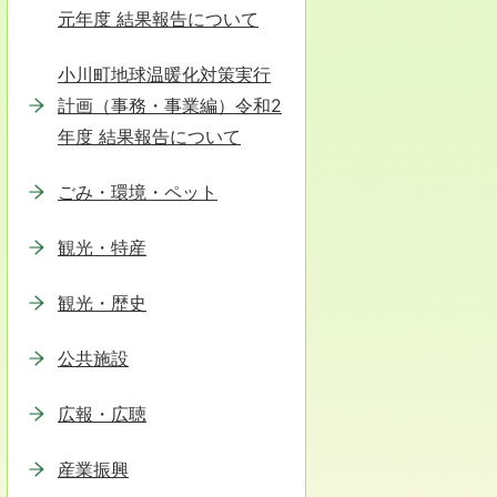
元年度 結果報告について
小川町地球温暖化対策実行
計画（事務・事業編）令和2
年度 結果報告について
ごみ・環境・ペット
観光・特産
観光・歴史
公共施設
広報・広聴
産業振興