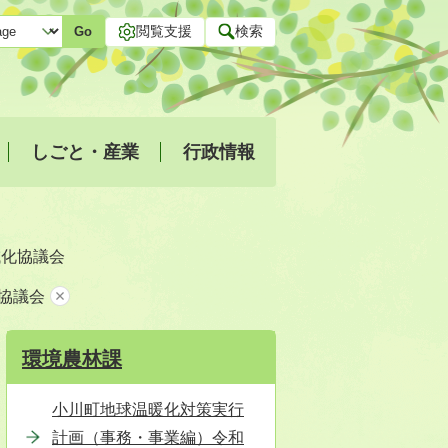
閲覧支援
検索
Go
しごと・産業
行政情報
域化協議会
協議会
環境農林課
小川町地球温暖化対策実行
計画（事務・事業編）令和