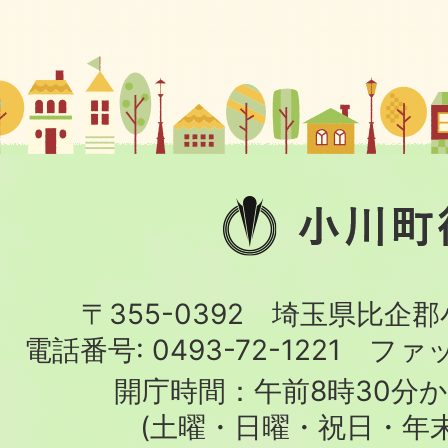
小
川
町
〒355-0392 埼玉県比企
役
電話番号:
0493-72-1221
ファ
場
開庁時間：午前8時30分か
(土曜・日曜・祝日・年