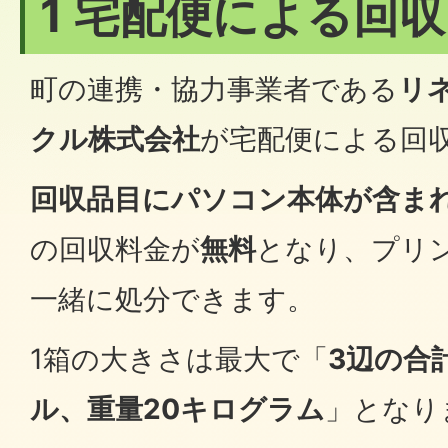
1 宅配便による回収
町の連携・協力事業者である
リ
クル株式会社
が宅配便による回
回収品目にパソコン本体が含ま
の回収料金が
無料
となり、プリ
一緒に処分できます。
1箱の大きさは最大で「
3辺の合
ル、重量20キログラム
」となり