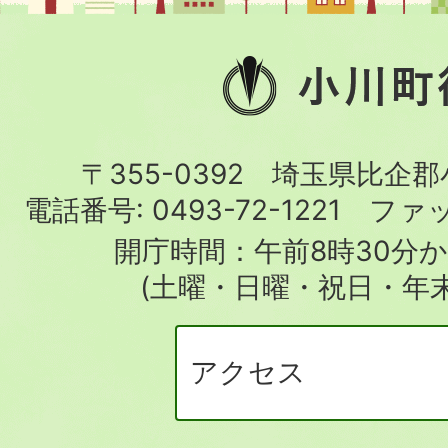
小
川
町
〒355-0392 埼玉県比企
役
電話番号:
0493-72-1221
ファ
場
開庁時間：午前8時30分か
(土曜・日曜・祝日・年
アクセス