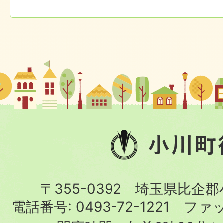
小
川
町
〒355-0392 埼玉県比企
役
電話番号:
0493-72-1221
ファ
場