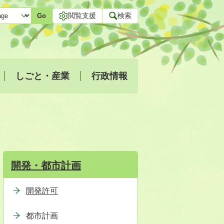
閲覧支援
検索
Go
しごと・産業
行政情報
開発・都市計画
開発許可
都市計画