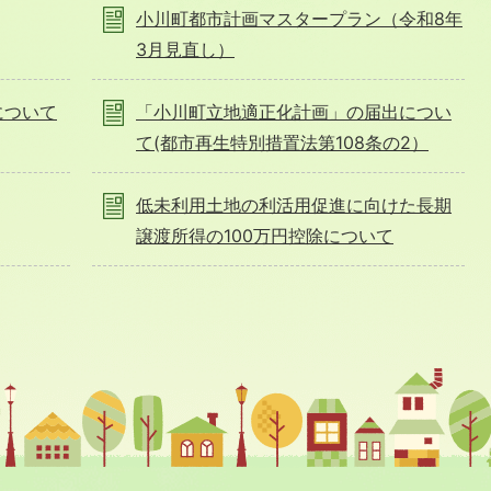
小川町都市計画マスタープラン（令和8年
3月見直し）
について
「小川町立地適正化計画」の届出につい
て(都市再生特別措置法第108条の2）
低未利用土地の利活用促進に向けた長期
譲渡所得の100万円控除について