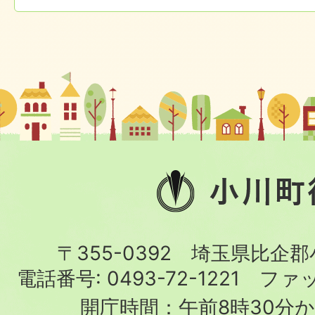
小
川
町
〒355-0392 埼玉県比企
役
電話番号:
0493-72-1221
ファ
場
開庁時間：午前8時30分か