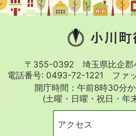
小
川
町
〒355-0392 埼玉県比企
役
電話番号:
0493-72-1221
ファ
場
開庁時間：午前8時30分か
(土曜・日曜・祝日・年
アクセス