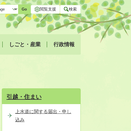
閲覧支援
検索
Go
しごと・産業
行政情報
引越・住まい
上水道に関する届出・申し
込み