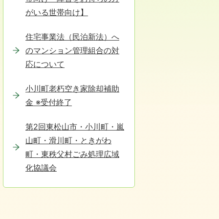
がいる世帯向け】
住宅事業法（民泊新法）へ
のマンション管理組合の対
応について
小川町老朽空き家除却補助
金 ※受付終了
第2回東松山市・小川町・嵐
山町・滑川町・ときがわ
町・東秩父村ごみ処理広域
化協議会