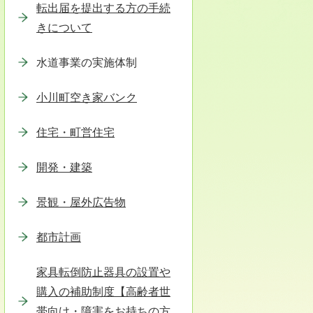
転出届を提出する方の手続
きについて
水道事業の実施体制
小川町空き家バンク
住宅・町営住宅
開発・建築
景観・屋外広告物
都市計画
家具転倒防止器具の設置や
購入の補助制度【高齢者世
帯向け・障害をお持ちの方