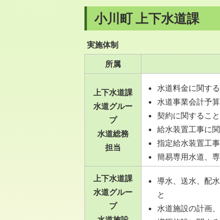
小川町 上下水道課
実施体制
所属
水道料金に関す
上下水道課
水道事業会計予
水道グルー
契約に関するこ
プ
給水装置工事に
水道総務
指定給水装置工
担当
簡易専用水道、
上下水道課
導水、送水、配
水道グルー
と
プ
水道施設の計画
水道施設