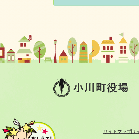
小
川
町
役
場
サイトマップ
サ