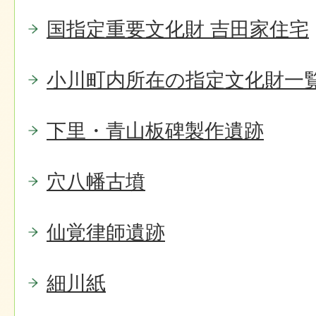
国指定重要文化財 吉田家住宅
小川町内所在の指定文化財一
下里・青山板碑製作遺跡
穴八幡古墳
仙覚律師遺跡
細川紙