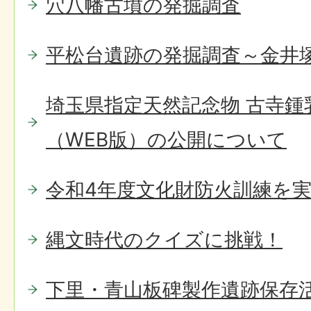
穴八幡古墳の発掘調査
平松台遺跡の発掘調査～金井
埼玉県指定天然記念物 古寺鍾
（WEB版）の公開について
令和4年度文化財防火訓練を
縄文時代のクイズに挑戦！
下里・青山板碑製作遺跡保存