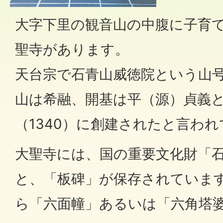
大字下里の観音山の中腹に子育
聖寺があります。
天台宗で石青山威徳院という山
山は希融、開基は平（源）貞義と
（1340）に創建されたと言わ
大聖寺には、国の重要文化財「
と、「板碑」が保存されていま
ら「六面幢」あるいは「六角塔