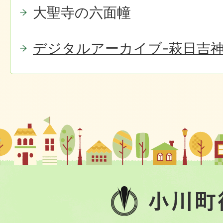
大聖寺の六面幢
デジタルアーカイブ-萩日吉神
小
川