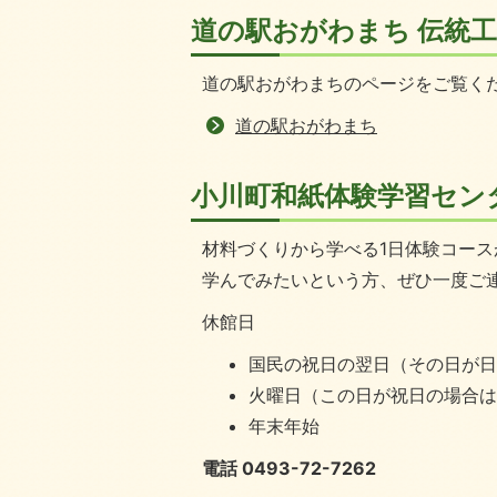
道の駅おがわまち 伝統
道の駅おがわまちのページをご覧く
道の駅おがわまち
小川町和紙体験学習セン
材料づくりから学べる1日体験コー
学んでみたいという方、ぜひ一度ご
休館日
国民の祝日の翌日（その日が
火曜日（この日が祝日の場合
年末年始
電話 0493-72-7262