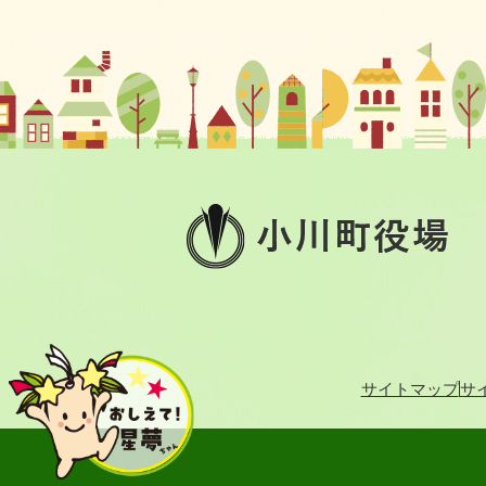
小
川
町
役
場
サイトマップ
サ