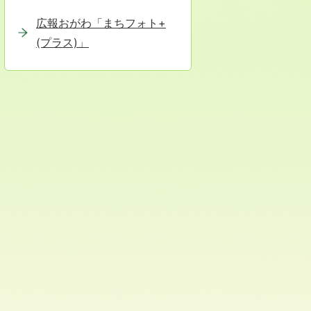
広報おがわ「まちフォト+
(プラス)」