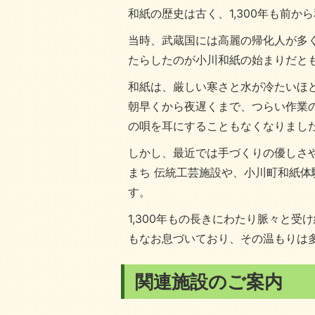
和紙の歴史は古く、1,300年も前
当時、武蔵国には高麗の帰化人が多
たらしたのが小川和紙の始まりだと
和紙は、厳しい寒さと水が冷たいほ
朝早くから夜遅くまで、つらい作業
の唄を耳にすることもなくなりまし
しかし、最近では手づくりの優しさ
まち 伝統工芸施設や、小川町和紙
す。
1,300年もの長きにわたり脈々と
もなお息づいており、その温もりは
関連施設のご案内