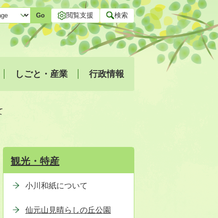
閲覧支援
検索
Go
しごと・産業
行政情報
て
観光・特産
小川和紙について
仙元山見晴らしの丘公園