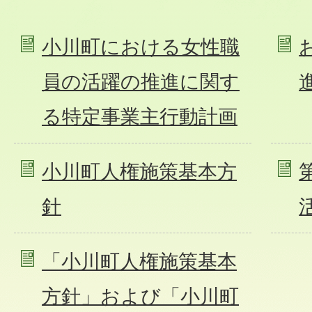
小川町における女性職
員の活躍の推進に関す
る特定事業主行動計画
小川町人権施策基本方
針
「小川町人権施策基本
方針」および「小川町