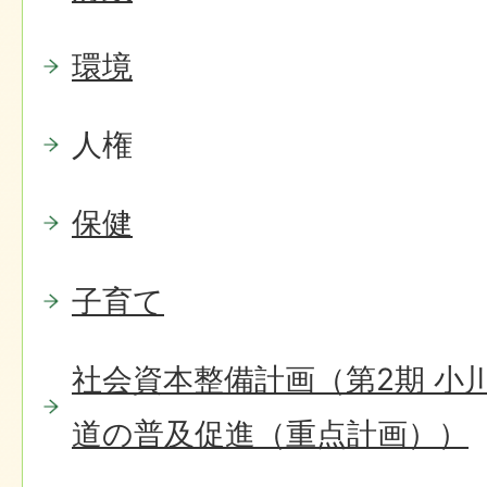
環境
人権
保健
子育て
社会資本整備計画（第2期 小
道の普及促進（重点計画））