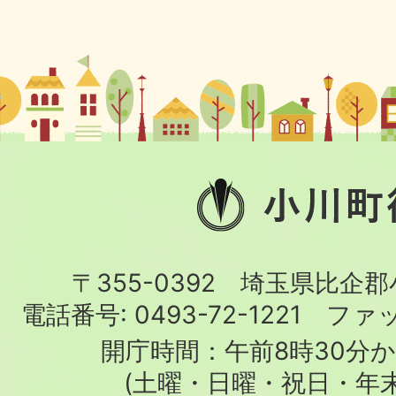
小
川
町
〒355-0392 埼玉県比企
役
電話番号:
0493-72-1221
ファ
場
開庁時間：午前8時30分か
(土曜・日曜・祝日・年