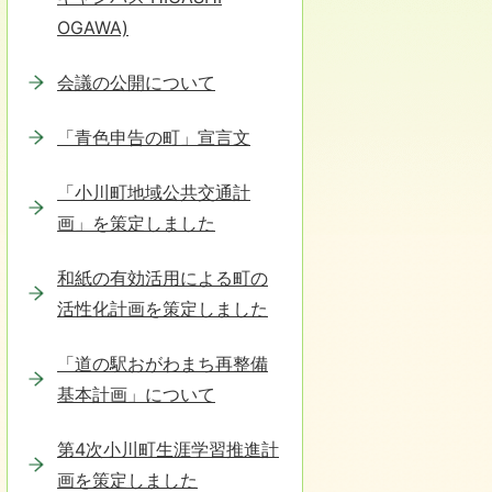
OGAWA)
会議の公開について
「青色申告の町」宣言文
「小川町地域公共交通計
画」を策定しました
和紙の有効活用による町の
活性化計画を策定しました
「道の駅おがわまち再整備
基本計画」について
第4次小川町生涯学習推進計
画を策定しました