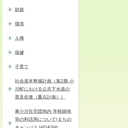
財政
環境
人権
保健
子育て
社会資本整備計画（第2期 小
川町における公共下水道の
普及促進（重点計画））
東小川住宅団地内 学校跡地
等の利活用について(まちの
キャンパス HIGASHI