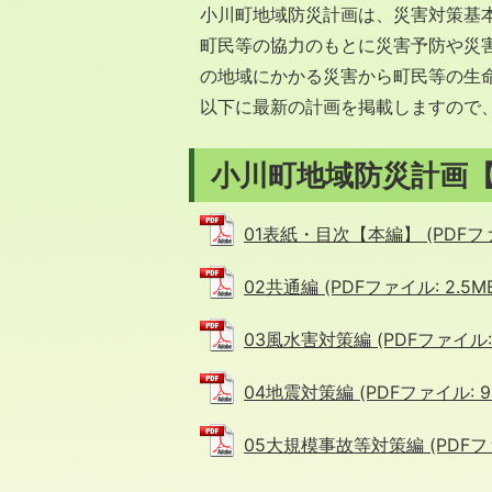
小川町地域防災計画は、災害対策基
町民等の協力のもとに災害予防や災
の地域にかかる災害から町民等の生
以下に最新の計画を掲載しますので
小川町地域防災計画【
01表紙・目次【本編】 (PDFファイ
02共通編 (PDFファイル: 2.5M
03風水害対策編 (PDFファイル: 1
04地震対策編 (PDFファイル: 95
05大規模事故等対策編 (PDFファイ