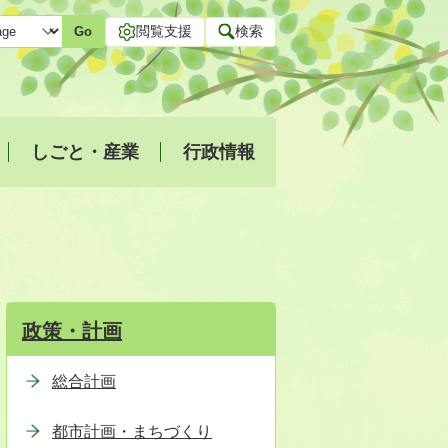
閲覧支援
検索
Go
しごと・産業
行政情報
政策・計画
総合計画
都市計画・まちづくり