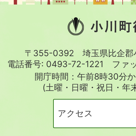
小
川
町
〒355-0392 埼玉県比企
役
電話番号:
0493-72-1221
ファ
場
開庁時間：午前8時30分か
(土曜・日曜・祝日・年
アクセス