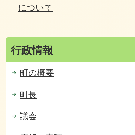
について
行政情報
町の概要
町長
議会