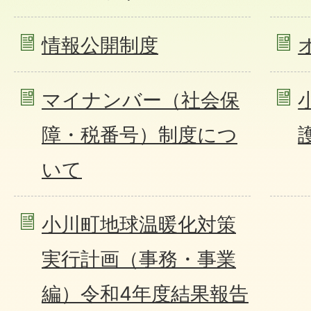
情報公開制度
マイナンバー（社会保
障・税番号）制度につ
いて
小川町地球温暖化対策
実行計画（事務・事業
編）令和4年度結果報告