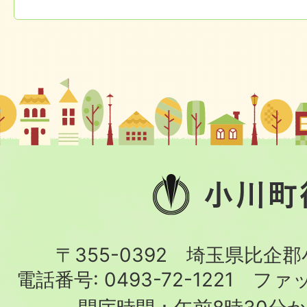
小
川
町
〒355-0392 埼玉県比企
役
電話番号:
0493-72-1221
ファ
場