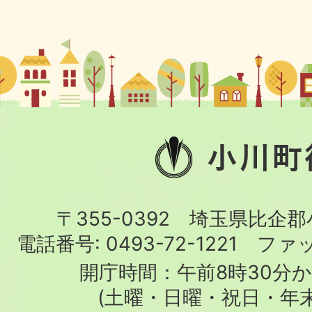
小
川
町
〒355-0392 埼玉県比企
役
電話番号:
0493-72-1221
ファ
場
開庁時間：午前8時30分か
(土曜・日曜・祝日・年