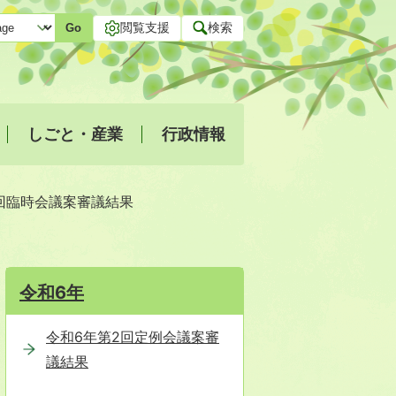
閲覧支援
検索
Go
しごと・産業
行政情報
回臨時会議案審議結果
令和6年
令和6年第2回定例会議案審
議結果