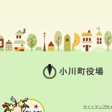
小
川
町
役
場
サイトマップ
サ