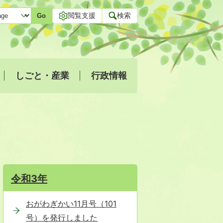
閲覧支援
検索
Go
しごと・産業
行政情報
令和3年
おがわぎかい11月号（101
号）を発行しました