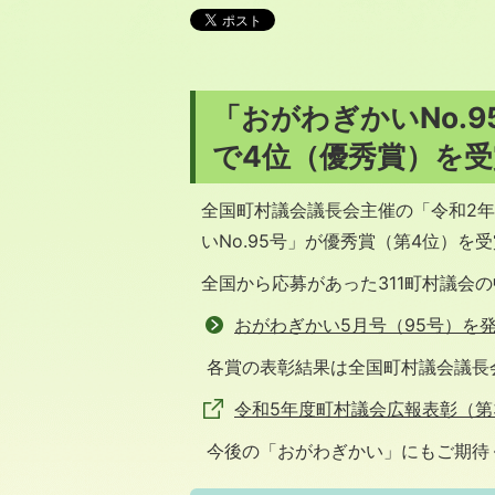
「おがわぎかいNo.
で4位（優秀賞）を
全国町村議会議長会主催の「令和2
いNo.95号」が優秀賞（第4位）を
全国から応募があった311町村議会
おがわぎかい5月号（95号）を
各賞の表彰結果は全国町村議会議長
令和5年度町村議会広報表彰（第
今後の「おがわぎかい」にもご期待