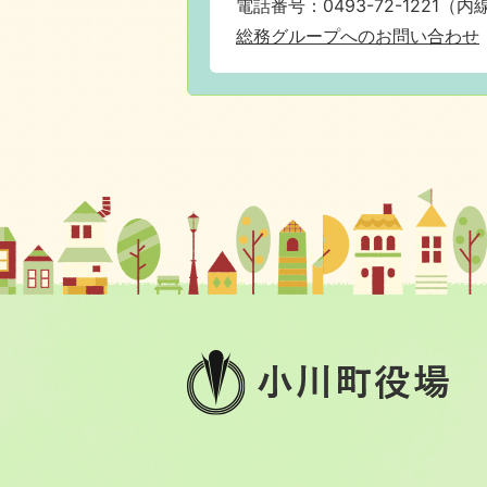
電話番号：0493-72-1221（内線
総務グループへのお問い合わせ
小
川
町
役
場