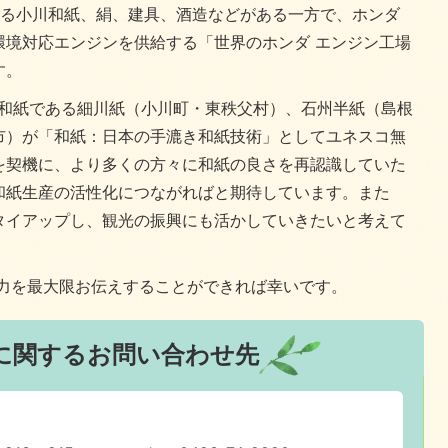
誇る小川和紙、絹、建具、酒造などがある一方で、ホンダ
環境対応エンジンを供給する「世界のホンダ エンジン工場
す。
き和紙である細川紙（小川町・東秩父村）、石州半紙（島根
市）が「和紙：日本の手漉き和紙技術」としてユネスコ無
を契機に、より多くの方々に和紙の良さを再認識していた
和紙生産の活性化につながればと期待しています。また
タイアップし、観光の振興にも活かしていきたいと考えて
力を最大限お伝えすることができれば幸いです。
に関するお問い合わせ先