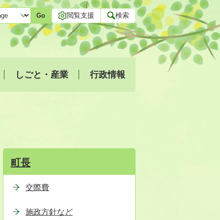
閲覧支援
検索
Go
しごと・産業
行政情報
町長
交際費
施政方針など