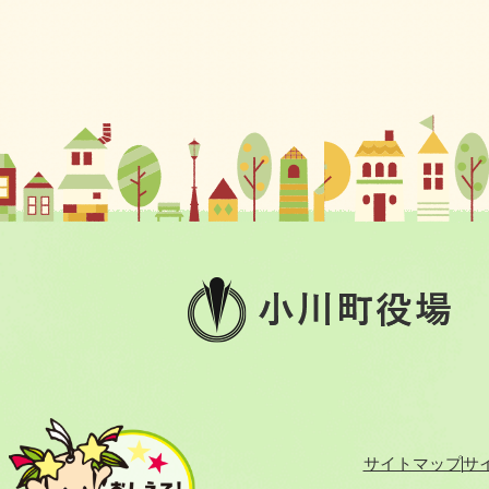
小
川
町
役
場
サイトマップ
サ