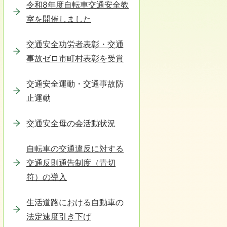
令和8年度自転車交通安全教
室を開催しました
交通安全功労者表彰・交通
事故ゼロ市町村表彰を受賞
交通安全運動・交通事故防
止運動
交通安全母の会活動状況
自転車の交通違反に対する
交通反則通告制度（青切
符）の導入
生活道路における自動車の
法定速度引き下げ