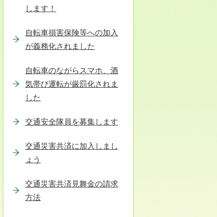
します！
自転車損害保険等への加入
が義務化されました
自転車のながらスマホ、酒
気帯び運転が厳罰化されま
した
交通安全隊員を募集します
交通災害共済に加入しまし
ょう
交通災害共済見舞金の請求
方法