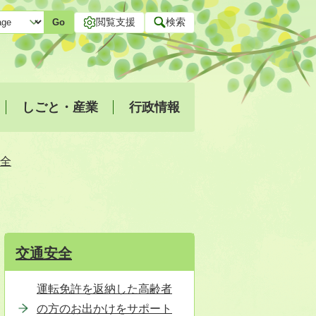
閲覧支援
検索
Go
しごと・産業
行政情報
全
交通安全
運転免許を返納した高齢者
の方のお出かけをサポート