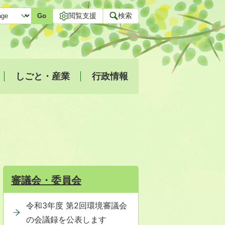
閲覧支援
検索
Go
しごと・産業
行政情報
審議会・委員会
令和3年度 第2回環境審議会
の会議録を公表します